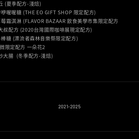
丘 (夏季配方-淺焙)
咿咿喔喔糖 (THE EO GIFT SHOP 限定配方)
｜草莓霜淇淋 (FLAVOR BAZAAR 飲食美學市集限定配方
子大叔配方 (2020台灣國際咖啡展現定配方)
1｜棒棒糖 (漂流者森林音樂祭限定配方)
20微限定配方 一朵花2
絲炒大腸 (冬季配方-淺焙)
2021-2025