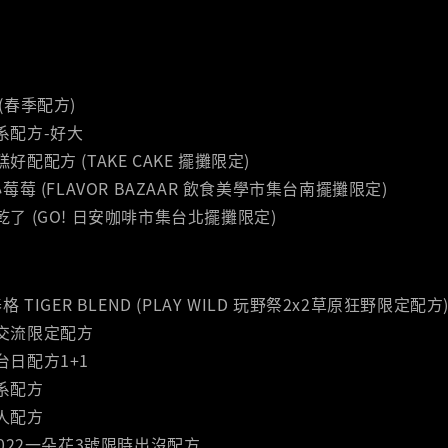
 (春季配方)
淺系配方-好大
糕好配配方 (TAKE CAKE 擺攤限定)
｜小莓莓 (FLAVOR BAZAAR 飲食美學市集台南擺攤限定)
果乾了 (GO! 日安咖啡市集台北擺攤限定)
泰格 TIGER BLEND (PLAY WILD 玩野祭2x2草原狂野限定配方
日交流限定配方
棚台日配方1+1
聊系配方
樂人配方
2｜2022一朵花3號限時出沒配方