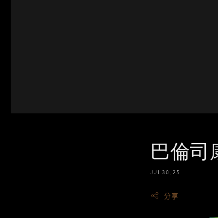
巴倫司康 
JUL 30, 25
分享