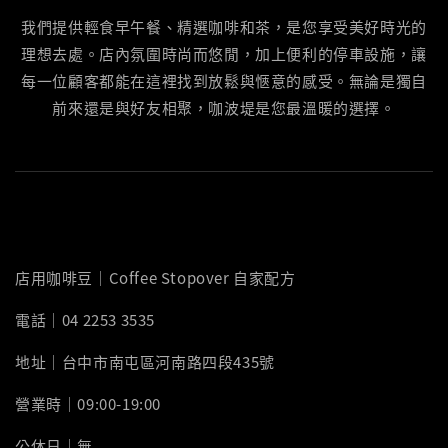
我們提供輕食早午餐、精選咖啡和茶，是您享受美好時光的
理想去處。店內氛圍時尚而悠閒，加上便利的停車設施，讓
每一位顧客都能在這裡找到放鬆與愜意的感受。無論是獨自
前來還是與好友相聚，咖波堤是您最溫暖的選擇。
店用咖啡豆｜Coffee Stopover 自家配方
電話｜04 2253 3535
地址｜台中市南屯區河南路四段435號
營業時｜09:00-19:00
公休日｜無