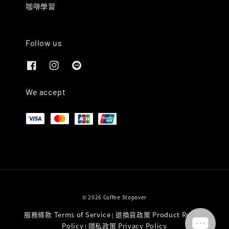
咖啡學習
Follow us
We accept
© 2026 Coffee Stopover
服務條款 Terms of Service
退換貨政策 Product Return
|
Policy
隱私政策 Privacy Policy
|