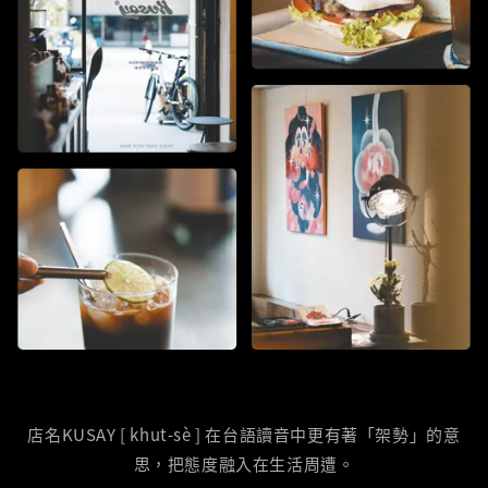
店名KUSAY [ khut-sè ] 在台語讀音中更有著「架勢」的意
思，把態度融入在生活周遭。