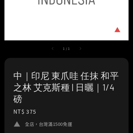
1
/
1
中｜印尼 東爪哇 任抹 和平
之林 艾克斯種 | 日曬｜1/4
磅
Regular
NT$ 375
price
全店，台灣滿1500免運