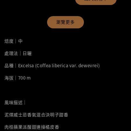
瀏覽更多
焙度｜中
處理法｜日曬
品種｜Excelsa (Coffea liberica var. dewevrei)
海拔｜700 m
風味描述｜
泥煤威士忌香氣混合決明子甜香
肉桂蘋果派酸甜連接橘皮香