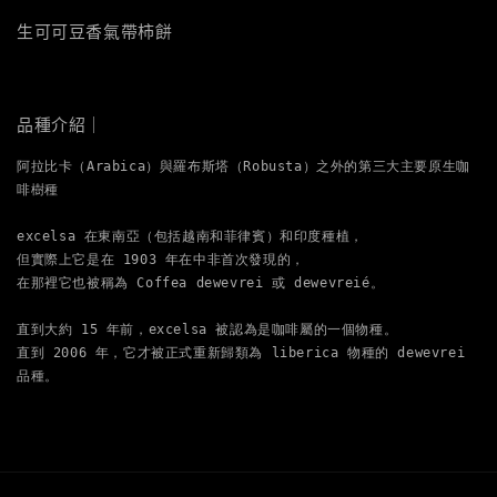
生可可豆香氣帶柿餅
品種介紹｜
阿拉比卡（Arabica）與羅布斯塔（Robusta）之外的第三大主要原生咖
啡樹種

excelsa 在東南亞（包括越南和菲律賓）和印度種植，

但實際上它是在 1903 年在中非首次發現的，

在那裡它也被稱為 Coffea dewevrei 或 dewevreié。 

直到大約 15 年前，excelsa 被認為是咖啡屬的一個物種。

直到 2006 年，它才被正式重新歸類為 liberica 物種的 dewevrei 
品種。