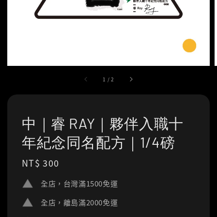
1
/
2
中｜睿 RAY｜夥伴入職十
年紀念同名配方｜1/4磅
Regular
NT$ 300
price
全店，台灣滿1500免運
全店，離島滿2000免運