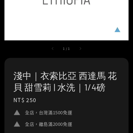
1
/
1
淺中｜衣索比亞 西達馬 花
貝 甜雪莉 | 水洗｜1/4磅
Regular
NT$ 250
price
全店，台灣滿1500免運
全店，離島滿2000免運