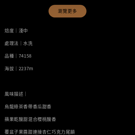
瀏覽更多
焙度｜淺中
處理法｜水洗
品種｜74158
海拔｜2237m
風味描述｜
烏龍綠茶香帶香瓜甜香
蘋果乾酸甜混合櫻桃酸香
覆盆子果醬甜連接杏仁巧克力尾韻