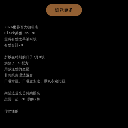
瀏覽更多
2026世界百大咖啡店

Black榮獲 No.78

覺得有點太早被叫號

有點台語78

所以在特別的日子7月8號

烘焙了 78配方

用叛逆點的產區

非傳統處理法混合

日曬肯亞、日曬盧安達、厭氧衣索比亞

期望這道光芒持續照亮

想要一起 78 的你/妳

你們懂的