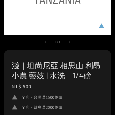
1
/
1
淺｜坦尚尼亞 相思山 利昂
小農 藝妓 | 水洗｜1/4磅
Regular
NT$ 600
price
全店，台灣滿1500免運
全店，離島滿2000免運