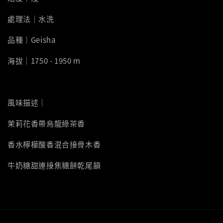
處理法｜水洗
品種｜Geisha
海拔｜1750 - 1950 m
風味描述｜
茉莉花香帶烏龍綠茶香
香水檸檬酸香混合接骨木香
牛奶糖甜連接焦糖餅乾尾韻