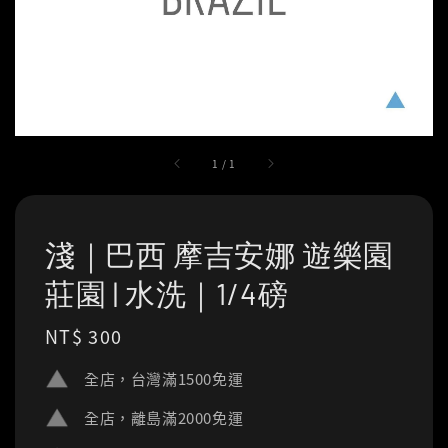
1
/
1
淺｜巴西 摩吉安娜 遊樂園
莊園 | 水洗｜1/4磅
Regular
NT$ 300
price
全店，台灣滿1500免運
全店，離島滿2000免運