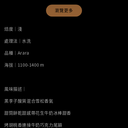
瀏覽更多
焙度｜淺
處理法｜水洗
品種｜Arara
海拔｜1100-1400 m
風味描述｜
黑李子酸質混合雪松香氣
甜筒餅乾甜感帶花生牛奶冰棒甜香
烤胡桃香連接牛奶巧克力尾韻