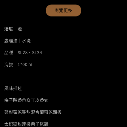
瀏覽更多
焙度｜淺
處理法｜水洗
品種｜SL28、SL34
海拔｜1700 m
風味描述｜
梅子酸香帶柳丁皮香氣
蔓越莓乾酸甜混合葡萄乾甜香
太妃糖甜連接栗子尾韻