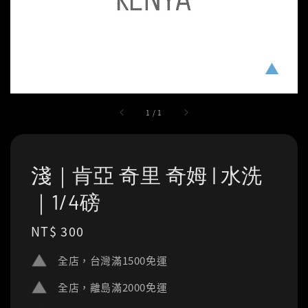
1
/
1
淺｜肯亞 奇里 奇姆 | 水洗
｜1/4磅
Regular
NT$ 300
price
全店，台灣滿1500免運
全店，離島滿2000免運