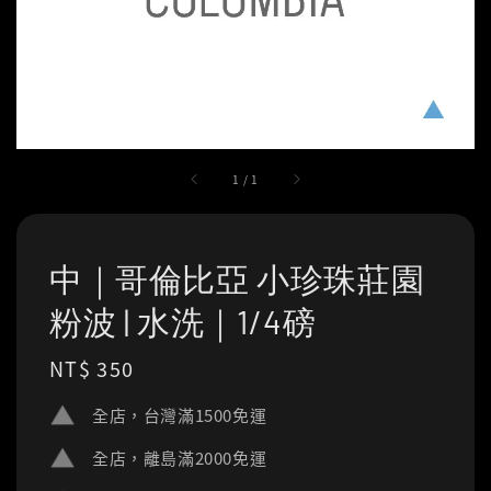
1
/
1
中｜哥倫比亞 小珍珠莊園
粉波 | 水洗｜1/4磅
Regular
NT$ 350
price
全店，台灣滿1500免運
全店，離島滿2000免運