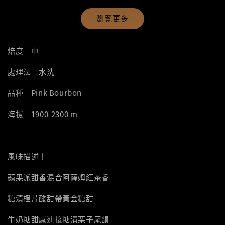
瀏覽更多
焙度｜中
處理法｜水洗
品種｜Pink Bourbon
海拔｜1900-2300 m
風味描述｜
蘋果派甜香混合阿薩姆紅茶香
糖漬橙片酸甜帶黃金糖甜
牛奶糖甜感連接糖漬栗子尾韻