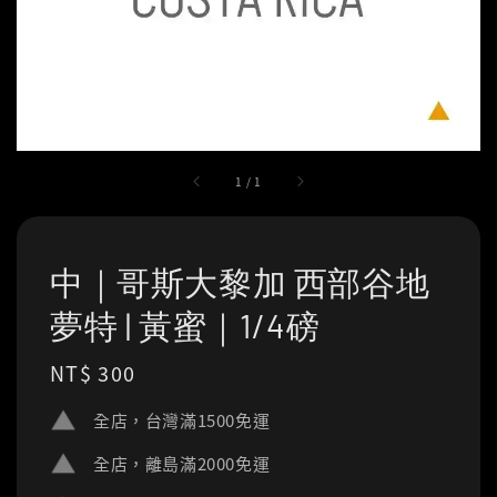
1
/
1
中｜哥斯大黎加 西部谷地
夢特 | 黃蜜｜1/4磅
Regular
NT$ 300
price
全店，台灣滿1500免運
全店，離島滿2000免運