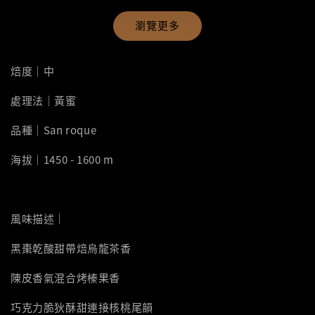
瀏覽更多
焙度｜中
處理法｜黃蜜
品種｜San roque
海拔｜1450 - 1600 m
風味描述｜
黑棗乾酸甜帶焙烏龍茶香
陳皮香氣混合烤榛果香
巧克力脆狄酥甜連接核桃尾韻