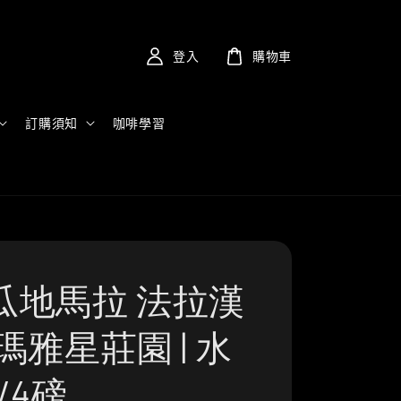
登入
購物車
訂購須知
咖啡學習
瓜地馬拉 法拉漢
瑪雅星莊園 | 水
/4磅