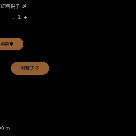
彩虹糖襪子 🌈
-
+
購物車
瀏覽更多
00 m