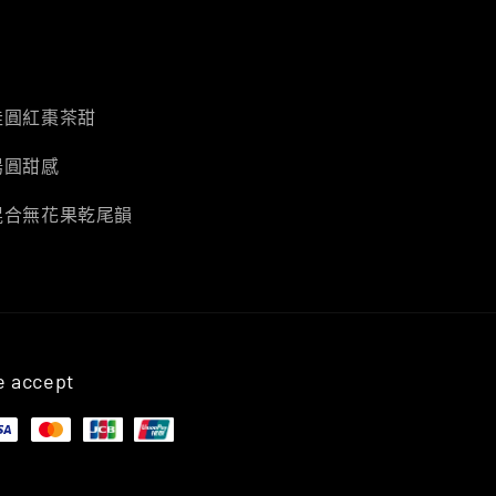
桂圓紅棗茶甜
湯圓甜感
混合無花果乾尾韻
 accept