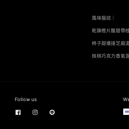
風味描述｜
乾躁橙片酸甜帶
柿子甜連接芝麻
核桃巧克力香氣
Follow us
We