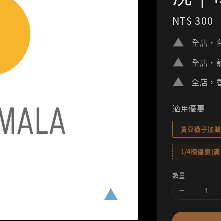
Regular
NT$ 300
price
全店，台
全店，離
全店，香
適用優惠
買豆襪子加購
1/4磅優惠(滿1
數量