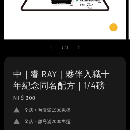
1
/
2
中｜睿 RAY｜夥伴入職十
年紀念同名配方｜1/4磅
Regular
NT$ 300
price
全店，台灣滿1500免運
全店，離島滿2000免運