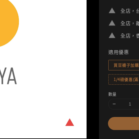
price
全店，台
全店，離
全店，香
適用優惠
買豆襪子加購
1/4磅優惠(滿1
數量