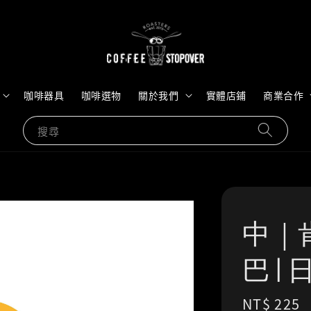
咖啡器具
咖啡選物
關於我們
實體店鋪
商業合作
搜尋
中｜
巴 | 
Regular
NT$ 225