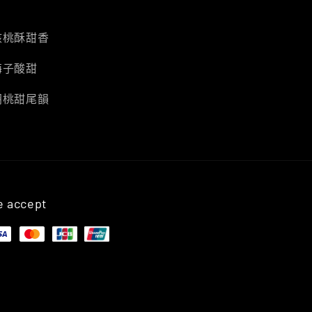
核桃酥甜香
梅子酸甜
胡桃甜尾韻
 accept