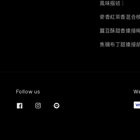
風味描述｜
麥香紅茶香混合
蠶豆酥甜香連接
焦糖布丁甜連接
Follow us
We