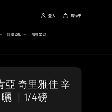
登入
購物車
訂購須知
咖啡學習
肯亞 奇里雅佳 辛
日曬 ｜1/4磅