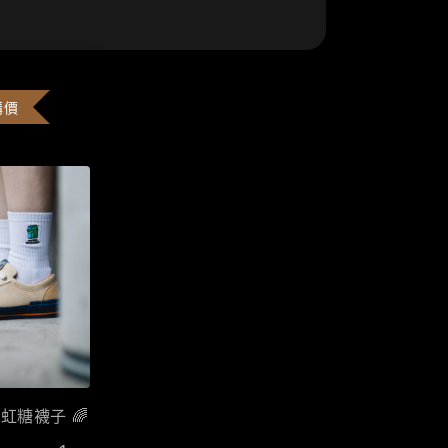
購價
彩虹糖襪子 🌈