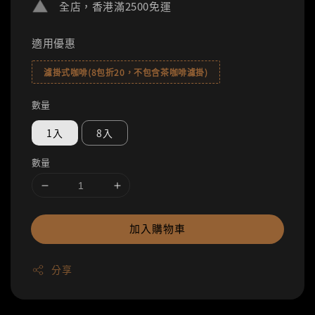
全店，香港滿2500免運
適用優惠
濾掛式咖啡(8包折20，不包含茶咖啡濾掛)
數量
1入
8入
數量
加入購物車
分享