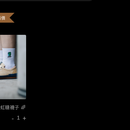
購價
彩虹糖襪子 🌈
-
+