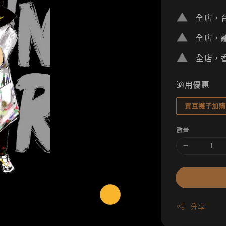
price
全店，台
全店，離
全店，香
適用優惠
買豆襪子加購
數量
分享