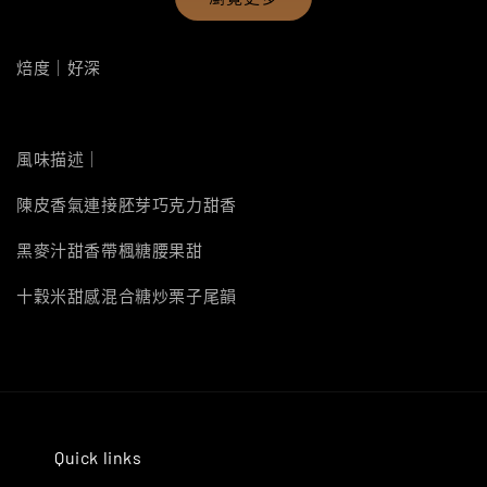
焙度｜好深
風味描述｜
陳皮香氣連接胚芽巧克力甜香
黑麥汁甜香帶楓糖腰果甜
十穀米甜感混合糖炒栗子尾韻
Quick links