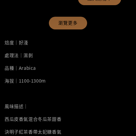
瀏覽更多
焙度｜好淺
處理法｜濕剝
品種｜Arabica
海拔｜1100-1300m
風味描述｜
西瓜皮香氣混合冬瓜茶甜香
決明子紅茶香帶太妃糖香氣