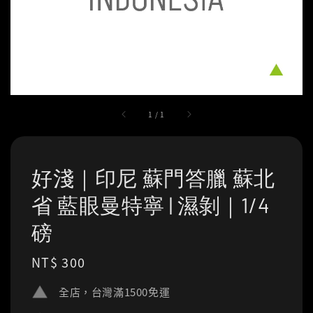
1
/
1
好淺｜印尼 蘇門答臘 蘇北
省 藍眼曼特寧 | 濕剝｜1/4
磅
Regular
NT$ 300
price
全店，台灣滿1500免運