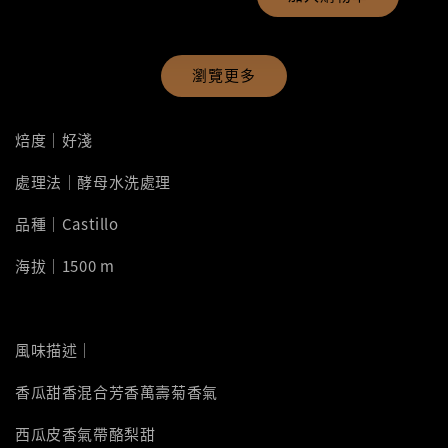
瀏覽更多
焙度｜好淺
處理法｜酵母水洗處理
品種｜Castillo
海拔｜1500 m
風味描述｜
香瓜甜香混合芳香萬壽菊香氣
西瓜皮香氣帶酪梨甜