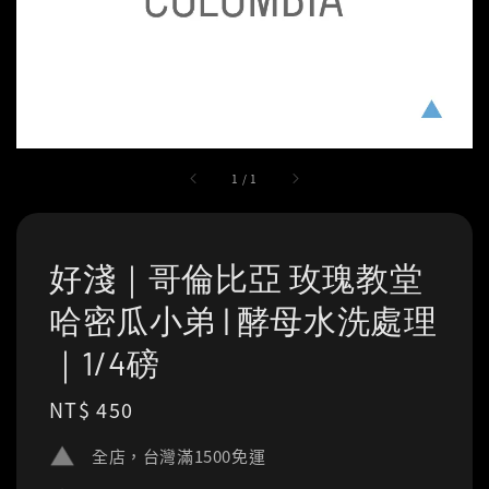
1
/
1
好淺｜哥倫比亞 玫瑰教堂
哈密瓜小弟 | 酵母水洗處理
｜1/4磅
Regular
NT$ 450
price
全店，台灣滿1500免運