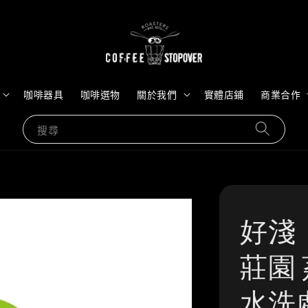
咖啡器具
咖啡選物
關於我們
實體店鋪
商業合作
搜尋
好淺
莊園 
水洗處