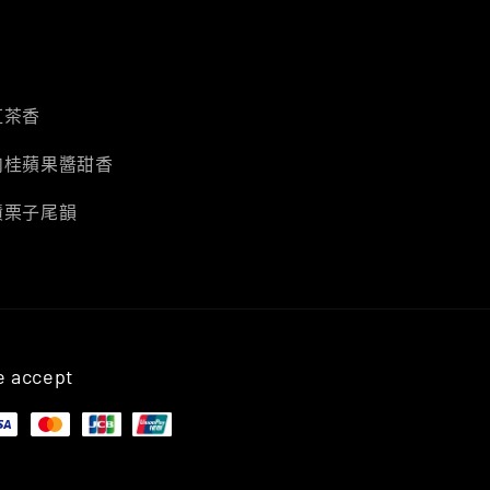
紅茶香
肉桂蘋果醬甜香
漬栗子尾韻
 accept