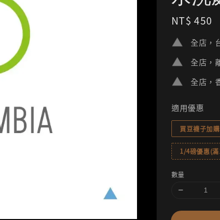
Regular
NT$ 450
price
全店，台
全店，離
全店，香
適用優惠
買豆襪子加購
1/4磅優惠(滿1
數量