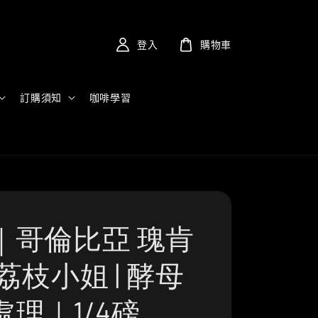
登入
購物車
訂購須知
咖啡學習
｜哥倫比亞 瑰肯
荔枝小姐 | 酵母
理｜1/4磅