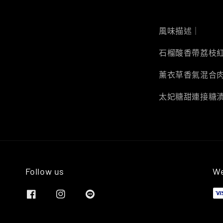
風味描述｜
石榴酸香帶荔枝
薰衣草香氣混合
太妃糖甜連接糖
Follow us
We