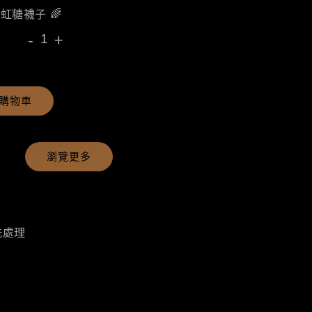
彩虹糖襪子 🌈
-
+
購物車
瀏覽更多
洗處理