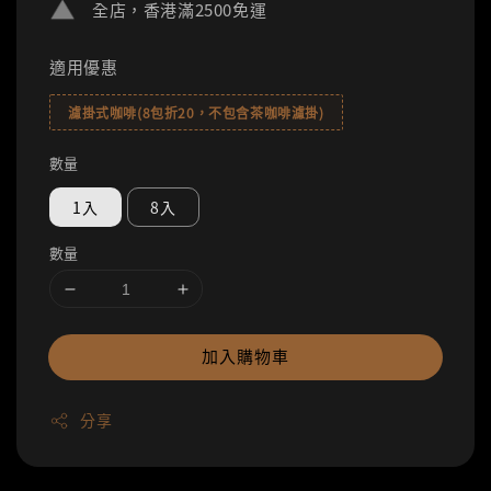
全店，香港滿2500免運
適用優惠
濾掛式咖啡(8包折20，不包含茶咖啡濾掛)
數量
1入
8入
數量
加入購物車
分享