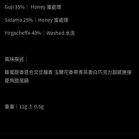
Guji 35%｜ Honey 蜜處理
Sidamo 25%｜Honey 蜜處理
Yirgacheffe 40%｜Washed 水洗
風味描述｜
蜂蜜甜香混合文旦酸香 玉蘭花香帶青茶香白巧克力甜感連接
菱角甜尾韻
重量｜11g ± 0.5g