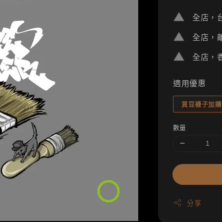
price
全店，台
全店，離
全店，香
適用優惠
買豆襪子加購
數量
分享