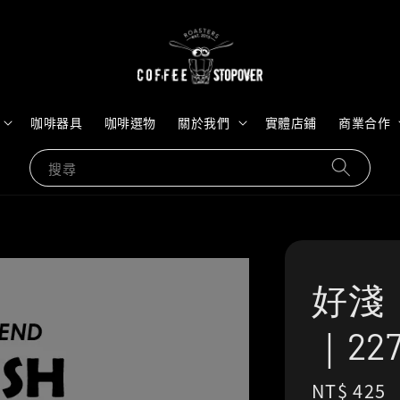
咖啡器具
咖啡選物
關於我們
實體店鋪
商業合作
搜尋
好淺｜
｜22
Regular
NT$ 425