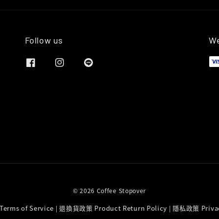
Follow us
We
© 2026 Coffee Stopover
rms of Service
退換貨政策 Product Return Policy
隱私政策 Privac
|
|