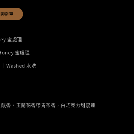
購物車
oney 蜜處理
｜Honey 蜜處理
fe ｜Washed 水洗
旦酸香，玉蘭花香帶青茶香，白巧克力甜感連