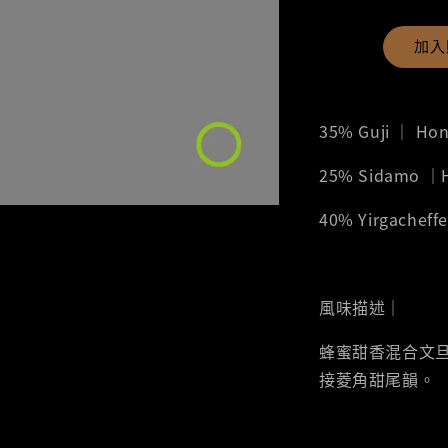
加入
35% Guji ｜ H
25% Sidamo 
40% Yirgachef
風味描述｜
蜂蜜甜香混合文
接菱角甜尾韻。