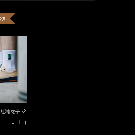
購價
彩虹糖襪子 🌈
-
+