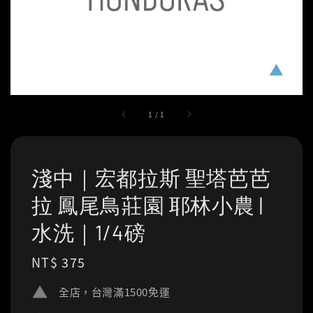
1
/
1
淺中｜宏都拉斯 聖塔芭芭
拉 鳳尾鳥莊園 耶林小農 |
水洗｜1/4磅
Regular
NT$ 375
price
全店，台灣滿1500免運