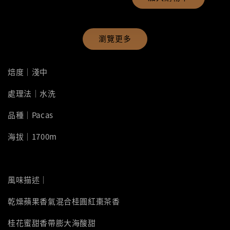
瀏覽更多
焙度｜淺中
處理法｜水洗
品種｜Pacas
海拔｜1700m
風味描述｜
乾燥蘋果香氣混合桂圓紅棗茶香
桂花蜜甜香帶膨大海酸甜