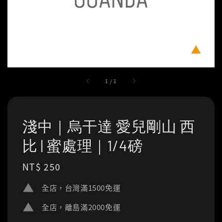
1
/
1
淺中｜烏干達 愛兒剛山 西
比 | 蜜處理｜1/4磅
Regular
NT$ 250
price
全店，台灣滿1500免運
全店，離島滿2000免運