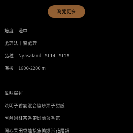
瀏覽更多
焙度｜淺中
處理法｜蜜處理
品種｜Nyasaland . SL14 . SL28
海拔｜1600-2200 m
風味描述｜
決明子香氣混合糖炒栗子甜感
阿薩姆紅茶香帶斑蘭葉香氣
開心果田香連接焦糖爆米花尾韻