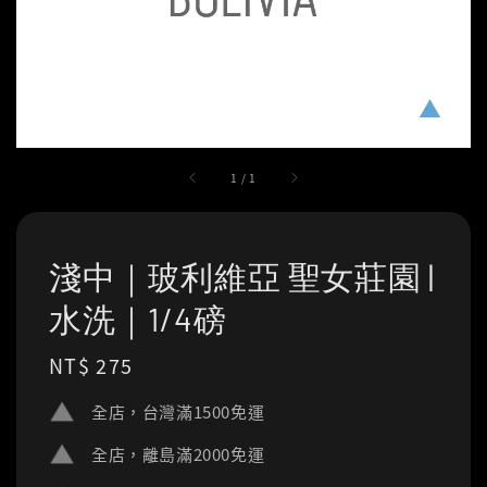
1
/
1
淺中｜玻利維亞 聖女莊園 |
水洗｜1/4磅
Regular
NT$ 275
price
全店，台灣滿1500免運
全店，離島滿2000免運