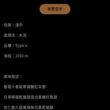
瀏覽更多
焙度｜淺中
處理法｜水洗
品種｜Typica
海拔｜1550 m
風味描述｜
葡萄汁香氣帶錫蘭紅茶香
甘草檸檬乾酸甜混合黑糖珍珠甜
杏仁脆片甜連接無花果乾尾韻