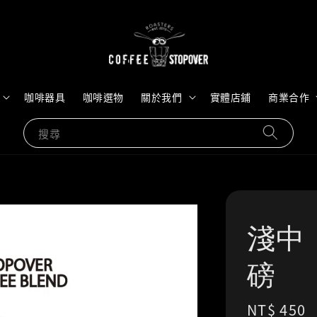
咖啡器具
咖啡選物
關於我們
實體店鋪
商業合作
搜尋
淺中｜
磅
Regular
NT$ 450