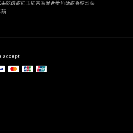
花果乾酸甜紅玉紅茶香混合菱角酥甜香糖炒栗
尾韻
 accept