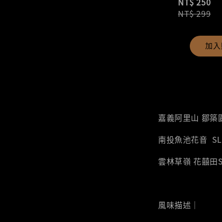
NT$ 250
NT$ 299
加入
嘉義阿里山 鄒築園 
南投魚池花音 SL3
雲林草嶺 花囍田SL
風味描述｜