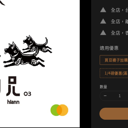
price
全店，台
全店，離
全店，香
適用優惠
買豆襪子加購
1/4磅優惠(滿1
數量