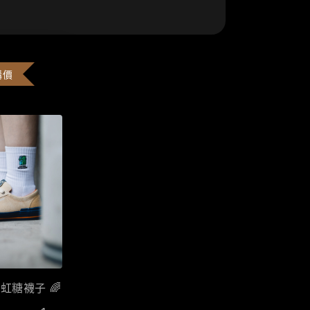
購價
彩虹糖襪子 🌈