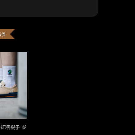
購價
彩虹糖襪子 🌈