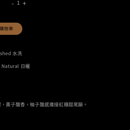
-
+
購物車
ashed 水洗
｜Natural 日曬
甜，棗子酸香，柚子酸感連接紅糖甜尾韻。