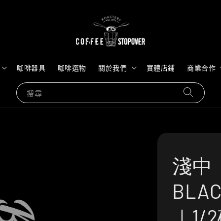
咖啡器具
咖啡選物
關於我們
實體店鋪
商業合作
搜尋
淺中｜
BLAC
｜1/