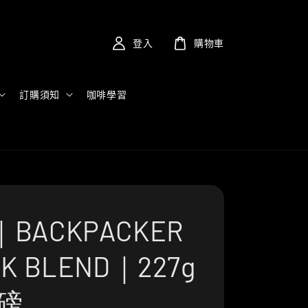
登入
購物車
訂購須知
咖啡學習
BACKPACKER
K BLEND｜227g
2磅