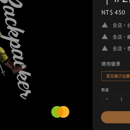
Regular
NT$ 450
price
全店，台
全店，離
全店，香
適用優惠
買豆襪子加購
數量