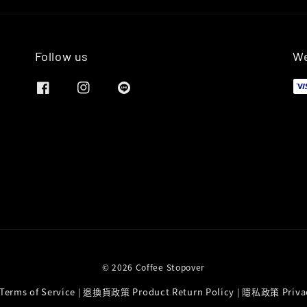
Follow us
We
© 2026 Coffee Stopover
rms of Service
退換貨政策 Product Return Policy
隱私政策 Privac
|
|