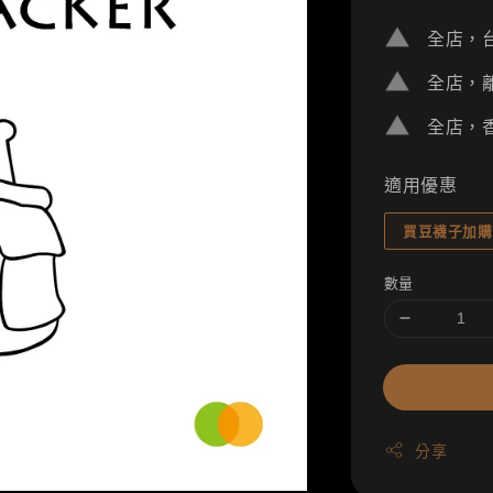
price
全店，台
全店，離
全店，香
適用優惠
買豆襪子加購
數量
分享