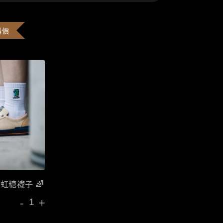
購價
彩虹糖襪子 🌈
-
+