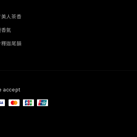
方美人茶香
欖香氣
合釋迦尾韻
 accept