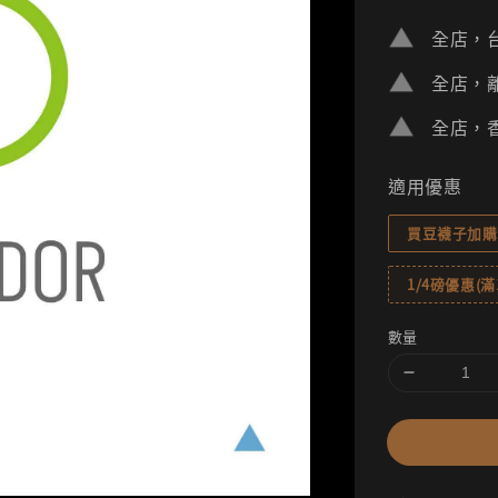
price
全店，台
全店，離
全店，香
適用優惠
買豆襪子加購
1/4磅優惠(滿1
數量