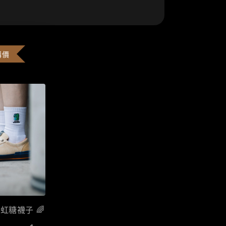
購價
彩虹糖襪子 🌈