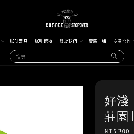
咖啡器具
咖啡選物
關於我們
實體店鋪
商業合作
搜尋
好淺
莊園 
Regular
NT$ 300