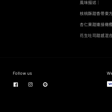
風味描述｜
核桃酥甜香帶東
杏仁果甜連接橄
花生吐司甜感混
Follow us
We