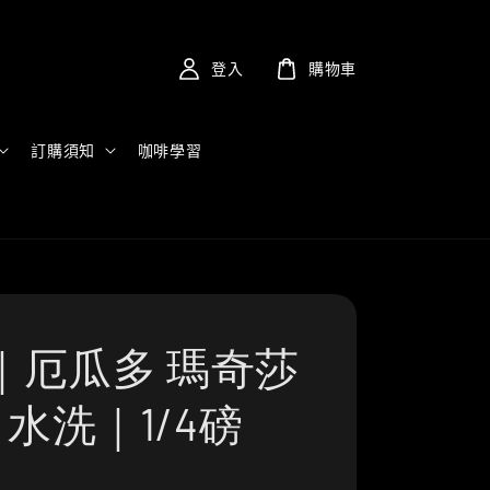
登入
購物車
訂購須知
咖啡學習
｜厄瓜多 瑪奇莎
| 水洗｜1/4磅