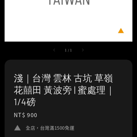
1
/
1
淺｜台灣 雲林 古坑 草嶺
花囍田 黃波旁 | 蜜處理｜
1/4磅
Regular
NT$ 900
price
全店，台灣滿1500免運