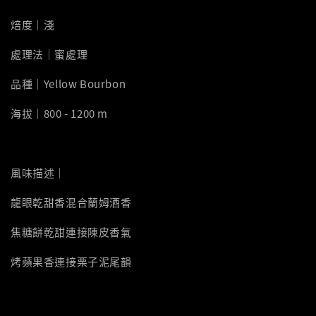
焙度｜淺
處理法｜蜜處理
品種｜Yellow Bourbon
海拔｜800 - 1200 m
風味描述｜
龍眼乾甜香混合蘭姆酒香
焦糖餅乾甜連接陳皮香氣
烤蘋果香連接栗子泥尾韻