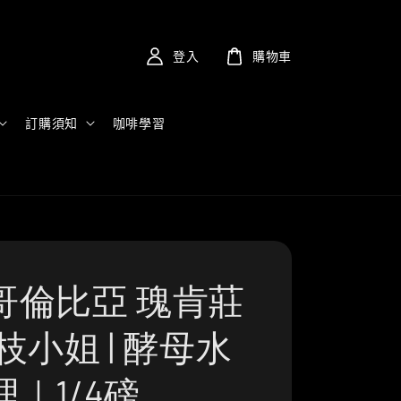
登入
購物車
訂購須知
咖啡學習
哥倫比亞 瑰肯莊
枝小姐 | 酵母水
｜1/4磅