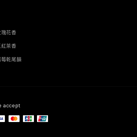
玫瑰花香
玉紅茶香
越莓乾尾韻
 accept