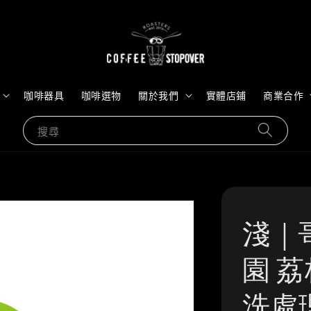
咖啡器具
咖啡選物
關於我們
實體店鋪
商業合作
搜尋
淺｜
園 荔
洗處理