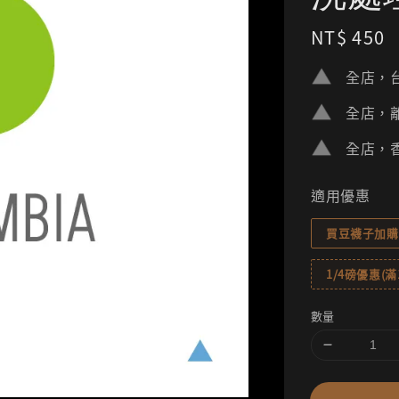
Regular
NT$ 450
price
全店，台
全店，離
全店，香
適用優惠
買豆襪子加購
1/4磅優惠(滿1
數量