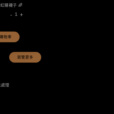
彩虹糖襪子 🌈
-
+
購物車
瀏覽更多
洗處理