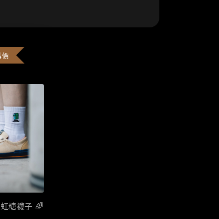
購價
彩虹糖襪子 🌈