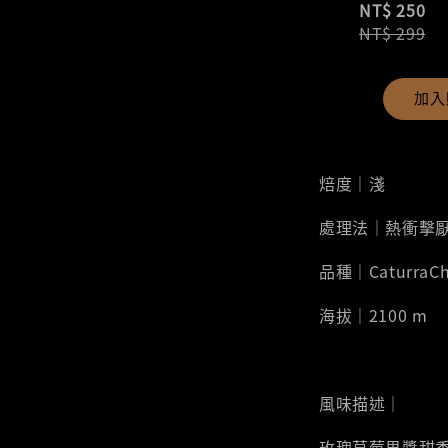
NT$ 250
NT$ 299
加入
焙度｜淺
處理法｜熱衝擊
品種｜CaturraCh
海拔｜2100 m
風味描述｜
玫瑰草莓果醬甜