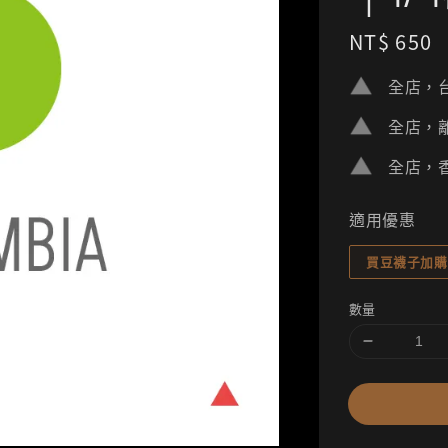
Regular
NT$ 650
price
全店，台
全店，離
全店，香
適用優惠
買豆襪子加購
數量