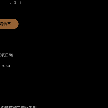
-
+
購物車
厭氧日曬
iroso
香帶藍莓起司蛋糕酸甜