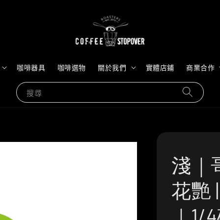
咖啡器具
咖啡選物
關於我們
實體店鋪
商業合作
搜尋
淺｜
花艷 
｜1/