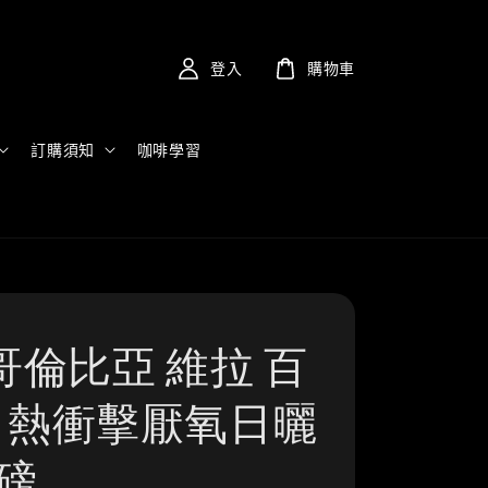
登入
購物車
訂購須知
咖啡學習
哥倫比亞 維拉 百
| 熱衝擊厭氧日曬
4磅