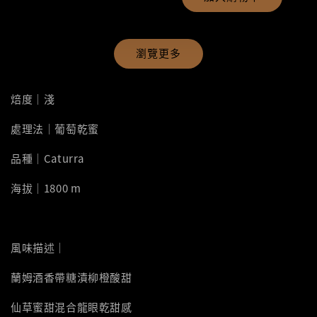
瀏覽更多
焙度｜淺
處理法｜葡萄乾蜜
品種｜Caturra
海拔｜1800 m
風味描述｜
蘭姆酒香帶糖漬柳橙酸甜
仙草蜜甜混合龍眼乾甜感