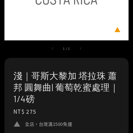
1
/
1
淺｜哥斯大黎加 塔拉珠 蕭
邦 圓舞曲| 葡萄乾蜜處理｜
1/4磅
Regular
NT$ 275
price
全店，台灣滿1500免運