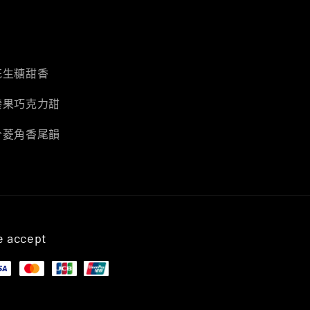
花生糖甜香
榛果巧克力甜
合菱角香尾韻
 accept