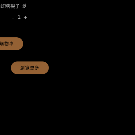
彩虹糖襪子 🌈
-
+
購物車
瀏覽更多