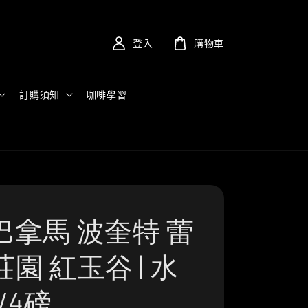
登入
購物車
訂購須知
咖啡學習
巴拿馬 波奎特 蕾
園 紅玉谷 | 水
/4磅