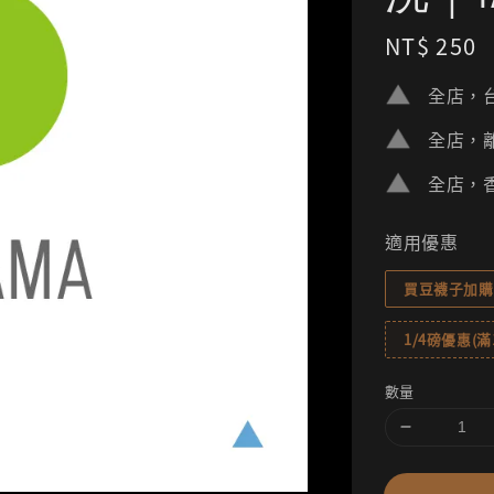
Regular
NT$ 250
price
全店，台
全店，離
全店，香
適用優惠
買豆襪子加購
1/4磅優惠(滿1
數量