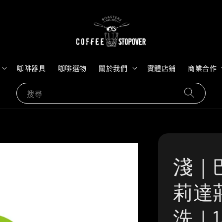
咖啡器具
咖啡選物
關於我們
實體店鋪
商業合作
搜尋
淺｜
莉達莊
洗｜1