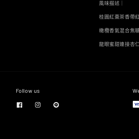
風味描述｜
桂圓紅棗茶香帶
橄欖香氣混合焦
龍眼蜜甜連接杏
Follow us
We