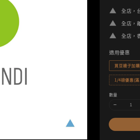
price
全店，台
全店，離
全店，香
適用優惠
買豆襪子加購
1/4磅優惠(滿1
數量