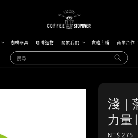
咖啡器具
咖啡選物
關於我們
實體店鋪
商業合作
搜尋
淺｜
力量 
Regular
NT$ 275