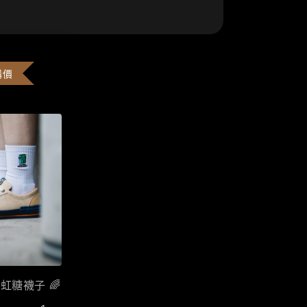
購價
彩虹糖襪子 🌈