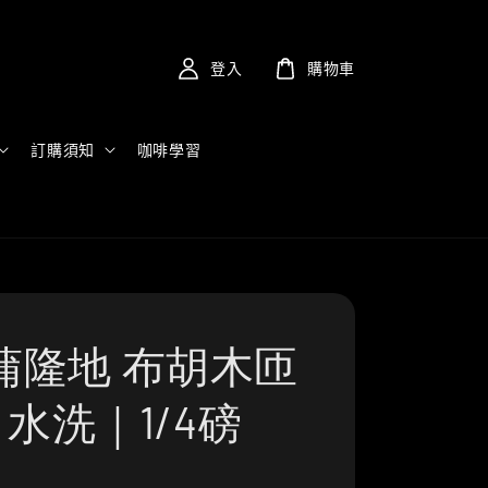
登入
購物車
訂購須知
咖啡學習
蒲隆地 布胡木匝
| 水洗｜1/4磅