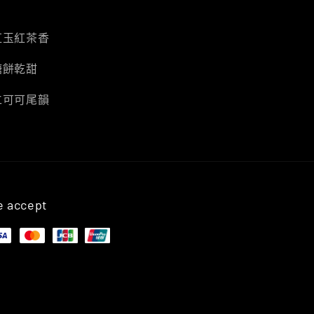
紅玉紅茶香
糖餅乾甜
仁可可尾韻
 accept