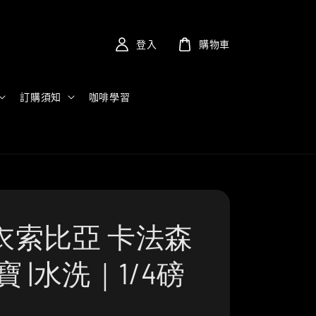
登入
購物車
訂購須知
咖啡學習
衣索比亞 卡法森
寶 |水洗｜1/4磅