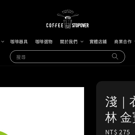
咖啡器具
咖啡選物
關於我們
實體店鋪
商業合作
搜尋
淺｜
林 金
Regular
NT$ 275