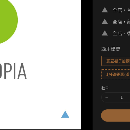
price
全店，台
全店，離
全店，香
適用優惠
買豆襪子加購
1/4磅優惠(滿1
數量