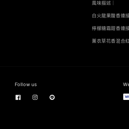
風味描述｜
白火龍果酸香連
檸檬糖霜甜香連
薰衣草花香混合
Follow us
We