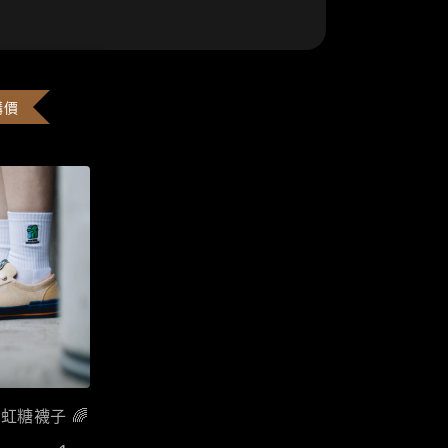
購價
彩虹糖襪子 🌈