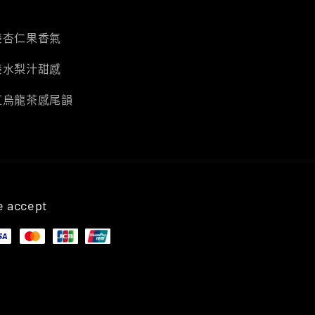
接杏仁果香氣
接水梨汁甜感
紅烏龍茶感尾韻
 accept