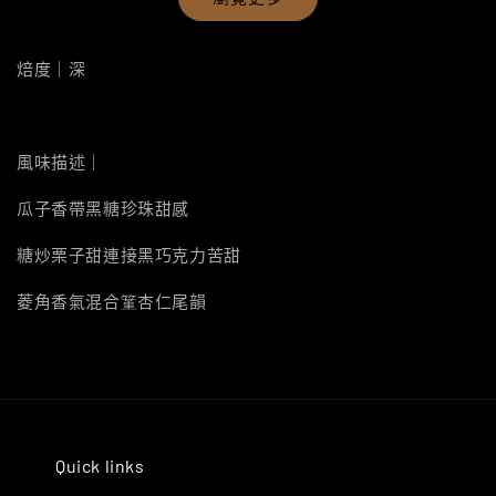
焙度｜深
風味描述｜
瓜子香帶黑糖珍珠甜感
糖炒栗子甜連接黑巧克力苦甜
菱角香氣混合䈽杏仁尾韻
Quick links