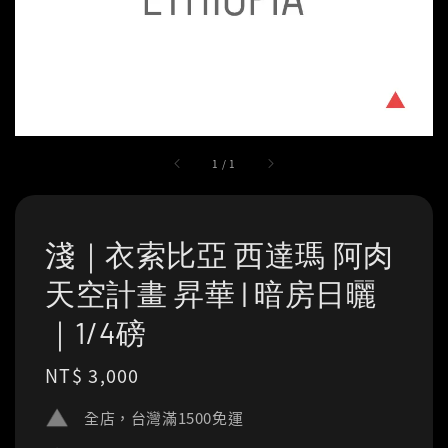
1
/
1
淺｜衣索比亞 西達瑪 阿肉
天空計畫 昇華 | 暗房日曬
｜1/4磅
Regular
NT$ 3,000
price
全店，台灣滿1500免運