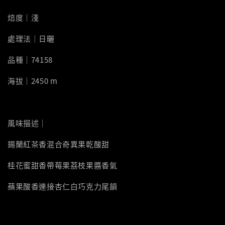
焙度｜淺
處理法｜日曬
品種｜74158
海拔｜2450 m
風味描述｜
錫蘭紅茶香混合奇異果乾酸甜
桂花蜜甜香帶莓果荔枝果醬香氣
蘋果酸香連接杏仁白巧克力尾韻