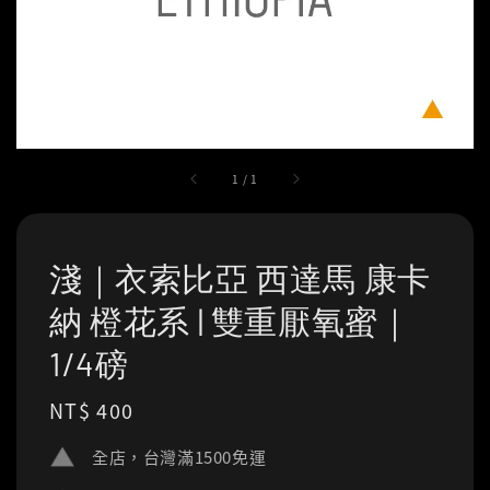
1
/
1
淺｜衣索比亞 西達馬 康卡
納 橙花系 | 雙重厭氧蜜｜
1/4磅
Regular
NT$ 400
price
全店，台灣滿1500免運