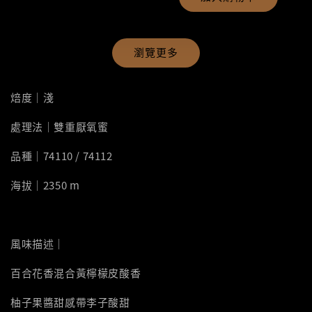
瀏覽更多
焙度｜淺
處理法｜雙重厭氧蜜
品種｜74110 / 74112
海拔｜2350 m
風味描述｜
百合花香混合黃檸檬皮酸香
柚子果醬甜感帶李子酸甜