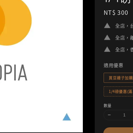
Regular
NT$ 300
price
全店，台
全店，離
全店，香
適用優惠
買豆襪子加購
1/4磅優惠(滿1
數量