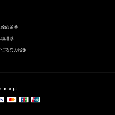
烏龍綠茶香
軋糖甜感
杏仁巧克力尾韻
 accept