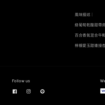
風味描述｜
綠葡萄乾酸甜帶
百合香氣混合牛
檸檬愛玉甜連接
Follow us
We