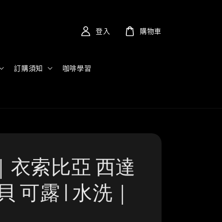
登入
購物車
訂購須知
咖啡學習
｜衣索比亞 西達
貝 可露 | 水洗｜