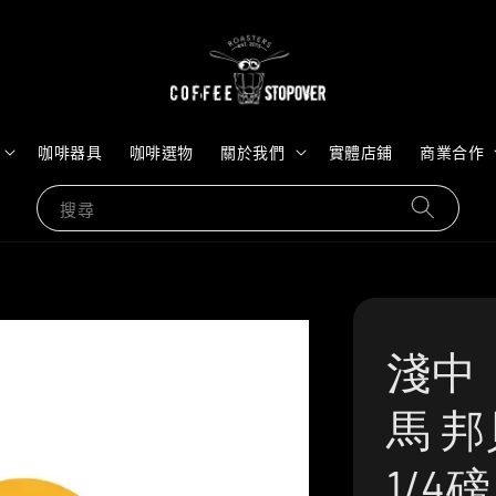
咖啡器具
咖啡選物
關於我們
實體店鋪
商業合作
搜尋
淺中
馬 邦
1/4磅