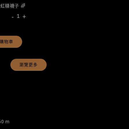
彩虹糖襪子 🌈
-
+
購物車
瀏覽更多
50 m