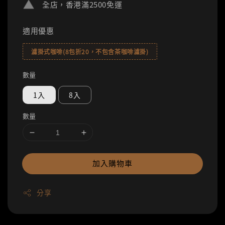
全店，香港滿2500免運
適用優惠
濾掛式咖啡(8包折20，不包含茶咖啡濾掛)
數量
1入
8入
數量
加入購物車
分享