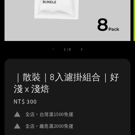
1
/
8
｜散裝｜8入濾掛組合｜好
淺 x 淺焙
Regular
NT$ 300
price
全店，台灣滿1500免運
全店，離島滿2000免運