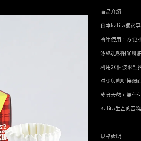
商品介紹
日本kalita獨
簡單使用，方便
濾紙能吸附咖啡
利用20個波浪型
減少與咖啡接觸
成分天然，無任
Kalita生產的
規格說明