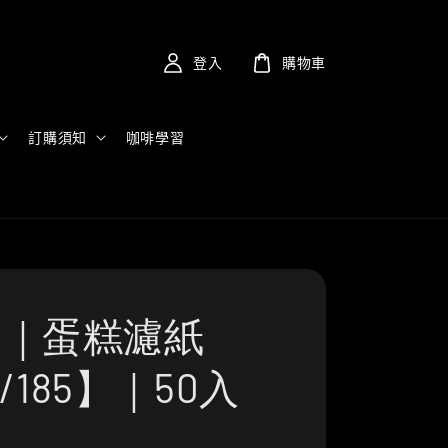
登入
購物車
訂購須知
咖啡學習
ita｜蛋糕濾紙
5/185】｜50入