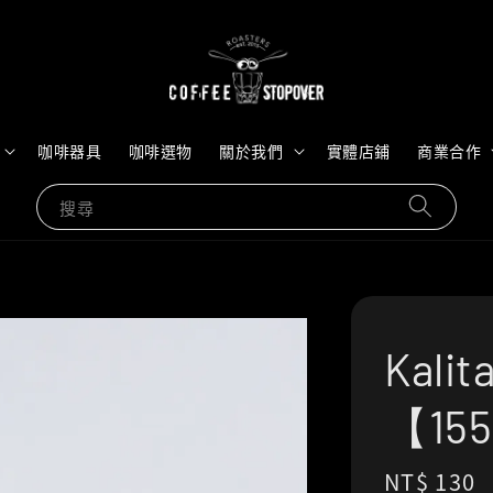
咖啡器具
咖啡選物
關於我們
實體店鋪
商業合作
搜尋
Kal
【15
Regular
NT$ 130