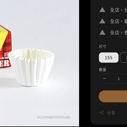
price
全店，台
全店，離
全店，香
尺寸
155
數量
分享