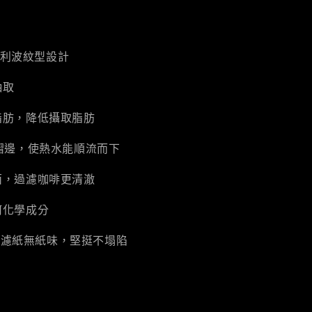
家專利波紋型設計
抽取
脂肪，降低攝取脂肪
摺邊，使熱水能順流而下
面，過濾咖啡更清澈
何化學成分
蛋糕濾紙無紙味，堅挺不塌陷