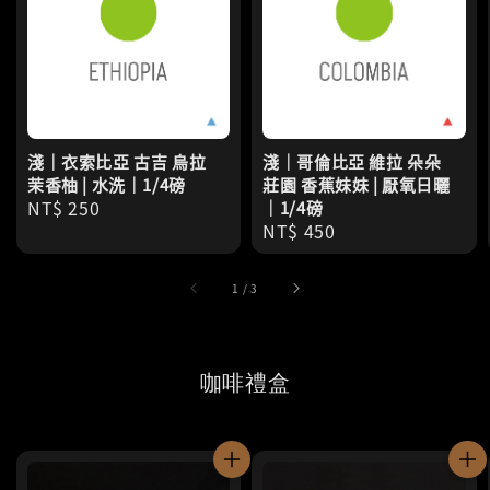
淺｜衣索比亞 古吉 烏拉
淺｜哥倫比亞 維拉 朵朵
茉香柚 | 水洗｜1/4磅
莊園 香蕉妹妹 | 厭氧日曬
Regular
NT$ 250
｜1/4磅
Regular
NT$ 450
price
price
1
/
3
咖啡禮盒