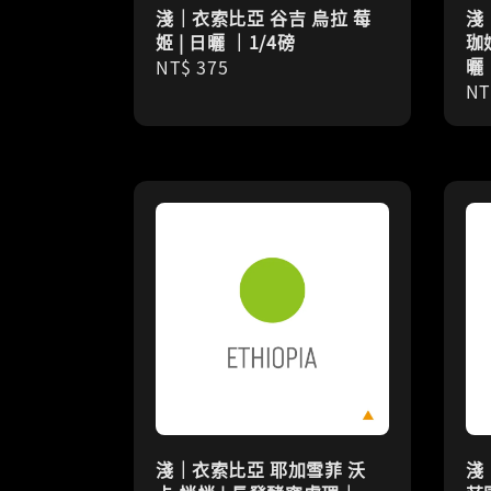
淺｜衣索比亞 谷吉 烏拉 莓
淺
姬 | 日曬 ｜1/4磅
珈
曬
Regular
NT$ 375
Re
NT
price
pr
淺｜衣索比亞 耶加雪菲 沃
淺