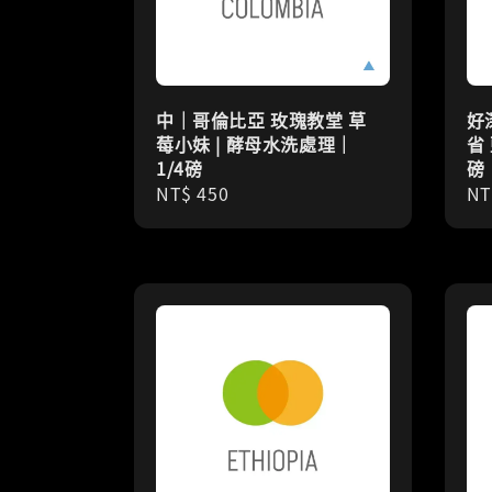
中｜哥倫比亞 玫瑰教堂 草
好
莓小妹 | 酵母水洗處理｜
省
1/4磅
磅
Regular
NT$ 450
Re
NT
price
pr