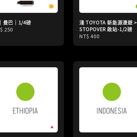
｜曼巴｜1/4磅
淺 TOYOTA 新能源漫遊 >
STOPOVER 啟站-1/2磅
gular
$ 250
Regular
NT$ 400
ice
price