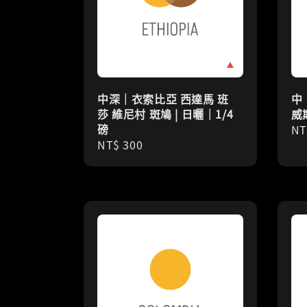
中深｜衣索比亞 西達馬 班
中
莎 維尼村 斑鳩 | 日曬｜1/4
威
磅
Re
NT
Regular
NT$ 300
pr
price