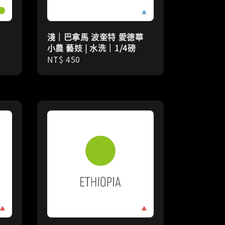
淺｜巴拿馬 波奎特 愛德華
小農 藝妓 | 水洗｜1/4磅
Regular
NT$ 450
price