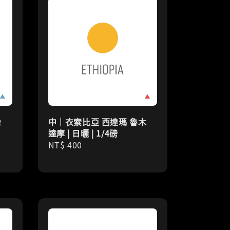
哈
中｜衣索比亞 西達瑪 魯木
達摩 | 日曬 | 1/4磅
Regular
NT$ 400
price