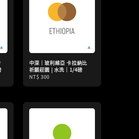
奇
中深｜玻利維亞 卡拉納比
磅
祈願莊園 | 水洗｜1/4磅
Regular
NT$ 300
price