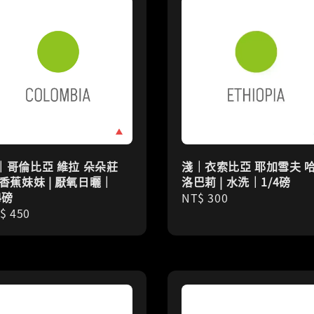
｜哥倫比亞 維拉 朵朵莊
淺｜衣索比亞 耶加雪夫 
 香蕉妹妹 | 厭氧日曬｜
洛巴莉 | 水洗｜1/4磅
4磅
Regular
NT$ 300
gular
$ 450
price
ice