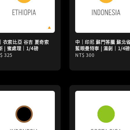
｜衣索比亞 谷吉 夏奇索
中｜印尼 蘇門答臘 蘇北
斯 | 蜜處理｜1/4磅
藍眼曼特寧 | 濕剝｜1/4
gular
$ 325
Regular
NT$ 300
ice
price