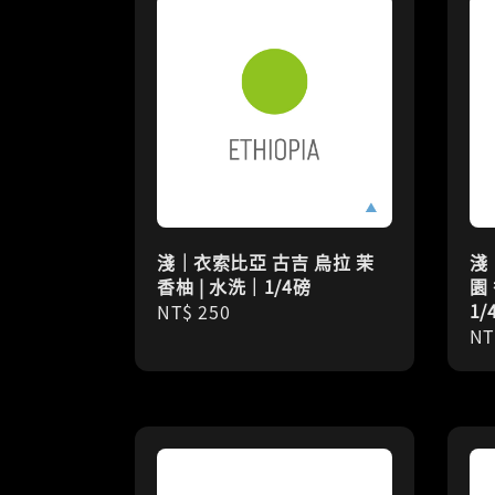
淺｜衣索比亞 古吉 烏拉 茉
淺
香柚 | 水洗｜1/4磅
園
1/
Regular
NT$ 250
Re
NT
price
pr