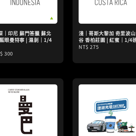
深｜印尼 蘇門答臘 蘇北
淺｜哥斯大黎加 奇里波山
 藍眼曼特寧 | 濕剝｜1/4
谷 香柏莊園 | 紅蜜｜1/4
Regular
NT$ 275
gular
$ 300
price
ice