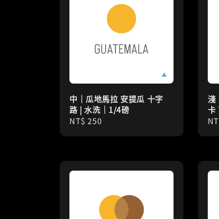
中｜瓜地馬拉 安提瓜 十字
淺
路 | 水洗｜1/4磅
卡 
Regular
NT$ 250
Re
NT
price
pr