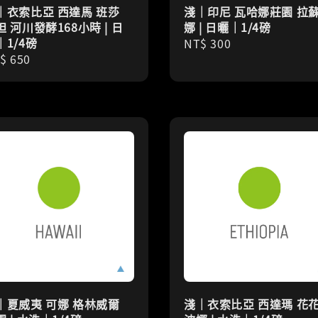
｜衣索比亞 西達馬 班莎
淺｜印尼 瓦哈娜莊園 拉
妲 河川發酵168小時 | 日
娜 | 日曬｜1/4磅
｜1/4磅
Regular
NT$ 300
gular
$ 650
price
ice
｜夏威夷 可娜 格林威爾
淺｜衣索比亞 西達瑪 花