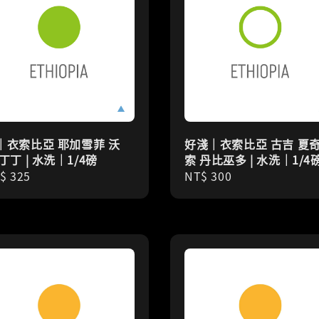
｜衣索比亞 耶加雪菲 沃
好淺｜衣索比亞 古吉 夏
丁丁 | 水洗｜1/4磅
索 丹比巫多 | 水洗｜1/4
gular
$ 325
Regular
NT$ 300
ice
price