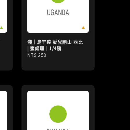
省
淺｜烏干達 愛兒剛山 西比
磅
| 蜜處理｜1/4磅
Regular
NT$ 250
price