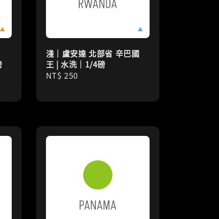
淺｜盧安達 北部省 辛巴國
磅
王 | 水洗｜1/4磅
Regular
NT$ 250
price