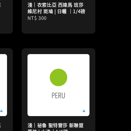
蘇
淺｜衣索比亞 西達馬 班莎
維尼村 斑鳩 | 日曬 ｜1/4磅
Regular
NT$ 300
price
花
淺｜祕魯 聖特雷莎 新聯盟