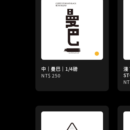
中｜曼巴｜1/4磅
淺
ST
Regular
NT$ 250
Re
NT
price
pr