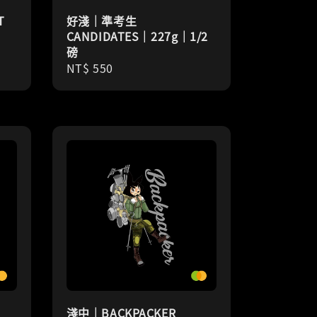
T
好淺｜準考生
CANDIDATES｜227g｜1/2
磅
Regular
NT$ 550
price
淺中｜BACKPACKER