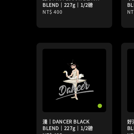
BLEND｜227g｜1/2磅
BL
Regular
NT$ 400
Re
NT
price
pr
淺｜DANCER BLACK
好淺
BLEND｜227g｜1/2磅
BL