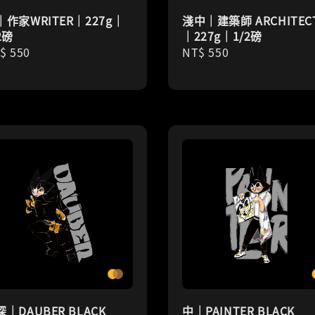
｜作家WRITER｜227g｜
淺中｜建築師 ARCHITEC
2磅
｜227g｜1/2磅
gular
$ 550
Regular
NT$ 550
ice
price
｜DAUBER BLACK
中｜PAINTER BLACK