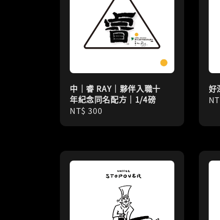
中｜睿 RAY｜夥伴入職十
好
年紀念同名配方｜1/4磅
Re
NT
Regular
NT$ 300
pr
price