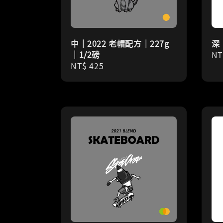
中｜2022 老帽配方｜227g
深
｜1/2磅
Re
NT
Regular
NT$ 425
pr
price