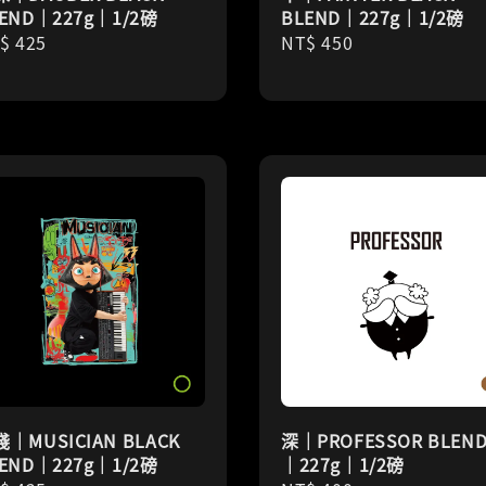
END｜227g｜1/2磅
BLEND｜227g｜1/2磅
gular
$ 425
Regular
NT$ 450
ice
price
｜MUSICIAN BLACK
深｜PROFESSOR BLEN
END｜227g｜1/2磅
｜227g｜1/2磅