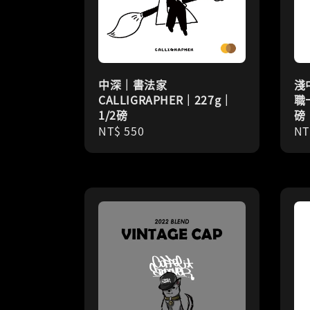
中深｜書法家
淺
CALLIGRAPHER｜227g｜
職
1/2磅
磅
Regular
NT$ 550
Re
NT
price
pr