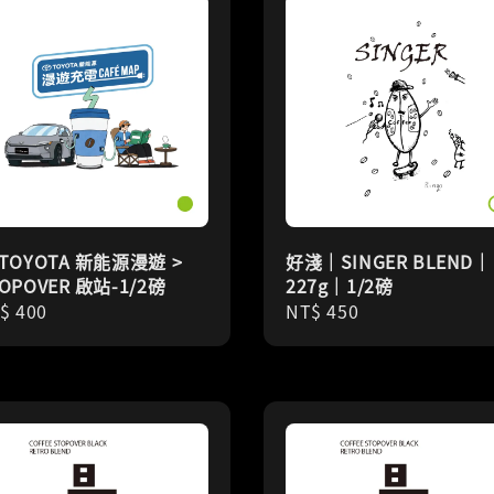
 TOYOTA 新能源漫遊 >
好淺｜SINGER BLEND｜
OPOVER 啟站-1/2磅
227g｜1/2磅
gular
$ 400
Regular
NT$ 450
ice
price