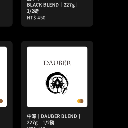
BLACK BLEND｜227g｜
1/2磅
Regular
NT$ 450
price
D
中深｜DAUBER BLEND｜
227g｜1/2磅