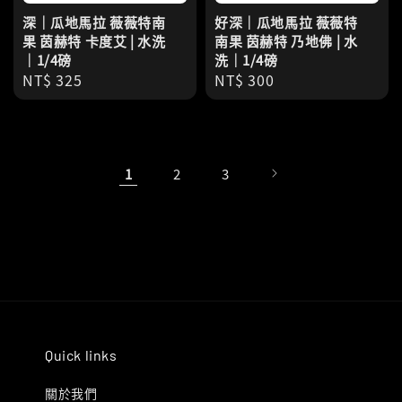
深｜瓜地馬拉 薇薇特南
好深｜瓜地馬拉 薇薇特
果 茵赫特 卡度艾 | 水洗
南果 茵赫特 乃地佛 | 水
｜1/4磅
洗｜1/4磅
Regular
NT$ 325
Regular
NT$ 300
price
price
1
2
3
Quick links
關於我們