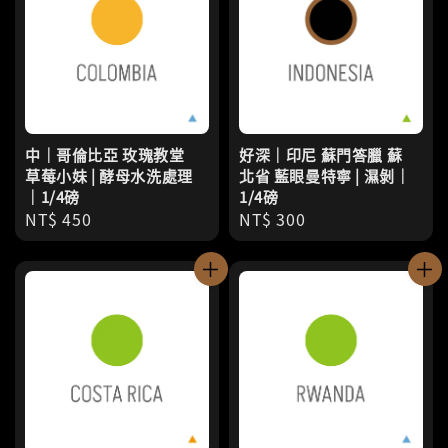
中｜哥倫比亞 玫瑰教堂
好深｜印尼 蘇門答臘 蘇
草莓小妹 | 酵母水洗處理
北省 藍眼曼特寧 | 濕剝｜
｜1/4磅
1/4磅
Regular
NT$ 450
Regular
NT$ 300
price
price