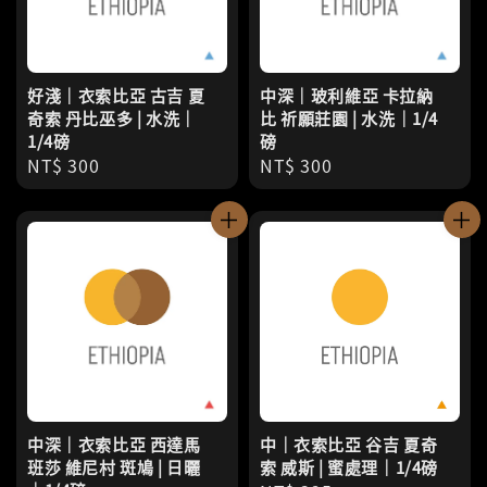
好淺｜衣索比亞 古吉 夏
中深｜玻利維亞 卡拉納
奇索 丹比巫多 | 水洗｜
比 祈願莊園 | 水洗｜1/4
1/4磅
磅
Regular
NT$ 300
Regular
NT$ 300
price
price
中深｜衣索比亞 西達馬
中｜衣索比亞 谷吉 夏奇
班莎 維尼村 斑鳩 | 日曬
索 威斯 | 蜜處理｜1/4磅