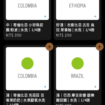
中｜哥倫比亞 小珍珠莊
好淺｜衣索比亞 古吉 烏
園 粉波 | 水洗｜1/4磅
拉 茉香柚 | 水洗｜1/4磅
Regular
NT$ 350
Regular
NT$ 250
price
price
淺｜哥倫比亞 克菈菈 百
淺｜巴西 摩吉安娜 遊樂
香果奶奶 | 水果厭氧水洗
園莊園 | 水洗｜1/4磅
｜1/4磅