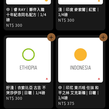
中｜睿 RAY｜夥伴入職
淺｜印度 麥索爾 | 紅蜜｜
十年紀念同名配方｜1/4
1/4磅
磅
Regular
NT$ 300
Regular
NT$ 300
price
price
好淺｜衣索比亞 古吉 不
中｜印尼 東爪哇 任抹 和
哭莎伊莎 | 日曬｜1/4磅
平之林 艾克斯種 | 日曬｜
Regular
NT$ 300
1/4磅
Regular
NT$ 375
price