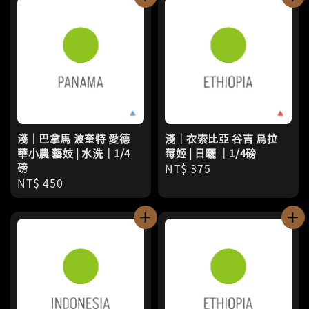
淺｜巴拿馬 波奎特 愛德
淺｜衣索比亞 谷吉 烏拉
華小農 藝妓 | 水洗｜1/4
莓姬 | 日曬 ｜1/4磅
磅
Regular
NT$ 375
Regular
NT$ 450
price
price