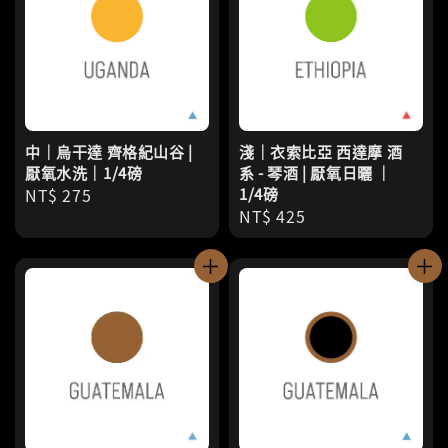
中｜烏干達 齊格紀山谷 |
淺｜衣索比亞 西達摩 酒
厭氧水洗｜1/4磅
系 - 琴酒 | 厭氧日曬 ｜
Regular
NT$ 275
1/4磅
Regular
NT$ 425
price
price