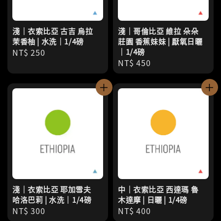
淺｜衣索比亞 古吉 烏拉
淺｜哥倫比亞 維拉 朵朵
茉香柚 | 水洗｜1/4磅
莊園 香蕉妹妹 | 厭氧日曬
Regular
NT$ 250
｜1/4磅
Regular
NT$ 450
price
price
淺｜衣索比亞 耶加雪夫
中｜衣索比亞 西達瑪 魯
哈洛巴莉 | 水洗｜1/4磅
木達摩 | 日曬 | 1/4磅
Regular
NT$ 300
Regular
NT$ 400