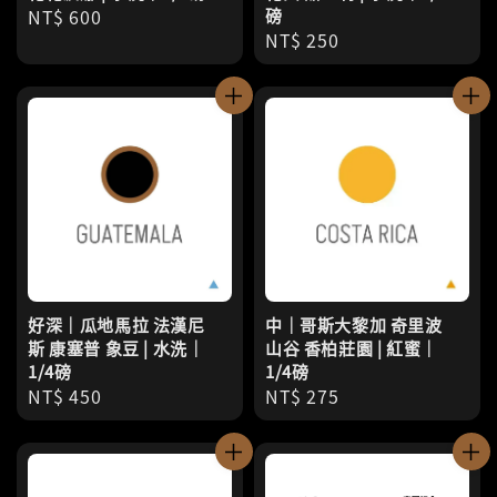
Regular
NT$ 600
磅
Regular
NT$ 250
price
price
好深｜瓜地馬拉 法漢尼
中｜哥斯大黎加 奇里波
斯 康塞普 象豆 | 水洗｜
山谷 香柏莊園 | 紅蜜｜
1/4磅
1/4磅
Regular
NT$ 450
Regular
NT$ 275
price
price