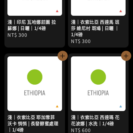
淺｜印尼 瓦哈娜莊園 拉
淺｜衣索比亞 西達馬 班
蘇娜 | 日曬｜1/4磅
莎 維尼村 斑鳩 | 日曬 ｜
Regular
NT$ 300
1/4磅
Regular
NT$ 300
price
price
淺｜衣索比亞 耶加雪菲
淺｜衣索比亞 西達瑪 花
沃卡 悄悄 | 長發酵蜜處理
花波娜 | 水洗｜1/4磅
｜1/4磅
Regular
NT$ 600