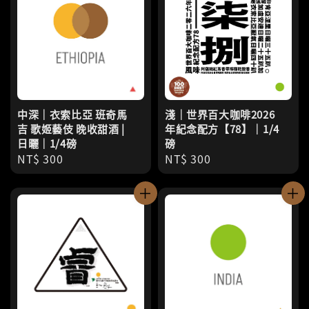
中深｜衣索比亞 班奇馬
淺｜世界百大咖啡2026
吉 歌姬藝伎 晚收甜酒 |
年紀念配方【78】｜1/4
日曬｜1/4磅
磅
Regular
NT$ 300
Regular
NT$ 300
price
price